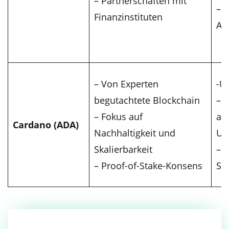
– Partnerschaften mit
– 
Finanzinstituten
Ab
– Von Experten
-U
begutachtete Blockchain
– S
– Fokus auf
ak
Cardano (ADA)
Nachhaltigkeit und
Un
Skalierbarkeit
– P
– Proof-of-Stake-Konsens
Sc