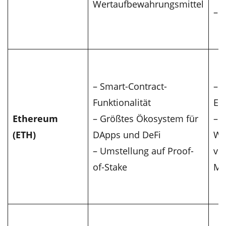
Wertaufbewahrungsmittel
– 
– Smart-Contract-
– 
Funktionalität
Ent
Ethereum
– Größtes Ökosystem für
– S
(ETH)
DApps und DeFi
Wa
– Umstellung auf Proof-
vo
of-Stake
Mä