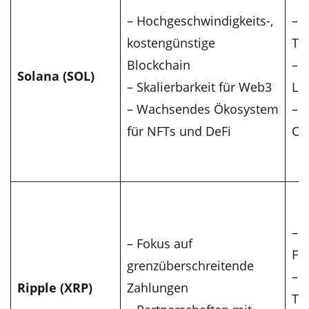
– Hochgeschwindigkeits-,
– U
kostengünstige
Tr
Blockchain
– 
Solana (SOL)
– Skalierbarkeit für Web3
Lö
– Wachsendes Ökosystem
– 
für NFTs und DeFi
Co
– K
– Fokus auf
Fa
grenzüberschreitende
– 
Ripple (XRP)
Zahlungen
Tr