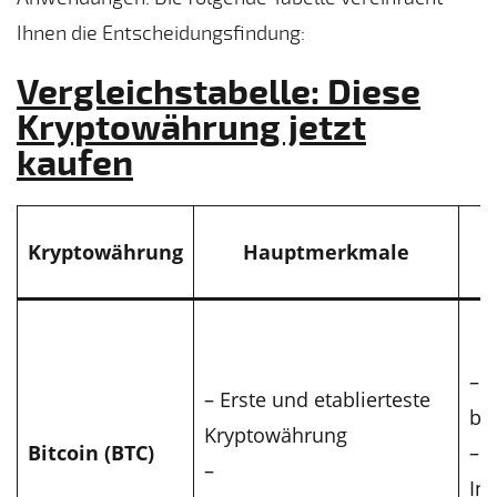
Ihnen die Entscheidungsfindung:
Vergleichstabelle: Diese
Kryptowährung jetzt
kaufen
Kryptowährung
Hauptmerkmale
– 
– Erste und etablierteste
br
Kryptowährung
Bitcoin (BTC)
– 
–
Inf