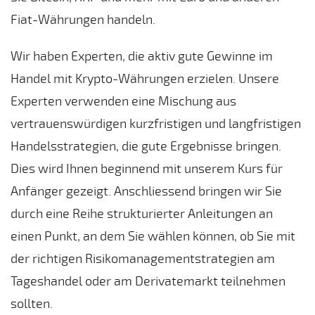
en
Fiat-Währungen handeln.
so
n 
Wir haben Experten, die aktiv gute Gewinne im
Id
n 
Handel mit Krypto-Währungen erzielen. Unsere
ke
Experten verwenden eine Mischung aus
n F
vertrauenswürdigen kurzfristigen und langfristigen
Ihr
Handelsstrategien, die gute Ergebnisse bringen.
ko
ar
Dies wird Ihnen beginnend mit unserem Kurs für
Ge
Anfänger gezeigt. Anschliessend bringen wir Sie
an
durch eine Reihe strukturierter Anleitungen an
ra
St
einen Punkt, an dem Sie wählen können, ob Sie mit
en
der richtigen Risikomanagementstrategien am
ha
Tageshandel oder am Derivatemarkt teilnehmen
äc
W
sollten.