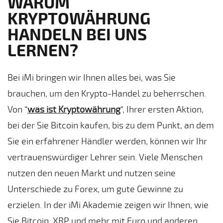
WARUM
n. 
KRYPTOWÄHRUNG
We
HANDELN BEI UNS
et
sc
LERNEN?
ge
un
Bei iMi bringen wir Ihnen alles bei, was Sie
Sie
die
brauchen, um den Krypto-Handel zu beherrschen.
Sp
Von “
was ist Kryptowährung
“, Ihrer ersten Aktion,
he 
bei der Sie Bitcoin kaufen, bis zu dem Punkt, an dem
nic
Sie ein erfahrener Händler werden, können wir Ihr
ve
he
vertrauenswürdiger Lehrer sein. Viele Menschen
k
nutzen den neuen Markt und nutzen seine
n S
Unterschiede zu Forex, um gute Gewinne zu
ei
Un
erzielen. In der iMi Akademie zeigen wir Ihnen, wie
n
Sie Bitcoin, XRP und mehr mit Euro und anderen