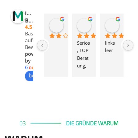
iMi
Blockchain
渡辺和美
Claudia Humbel
Drava
4.5
08:47 20 Mar 24
18:17 14 F
15:00 02 Apr 24
Basierend
auf 24
Seriös
links 
Di
Bewertungen
, TOP 
leer
be
powered
Berat
ig
by
ung, 
e 
G
o
o
g
l
e
Profes
Sp
bewerte uns auf
sionel
he 
l und 
ei
symp
Id
athisc
n 
h..!
ge
üb
03
DIE GRÜNDE WARUM
ei
K