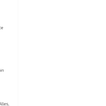
te
in
lles,