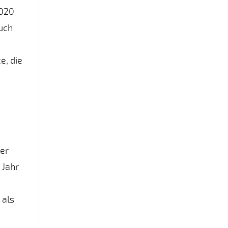
2020
uch
e, die
der
 Jahr
l
 als