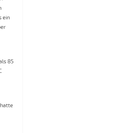
n
s ein
ber
als 85
C
 hatte