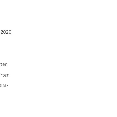
 2020
rten
erten
OIN?