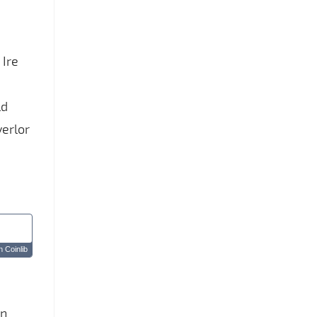
 Ire
ld
verlor
 Coinlib
en