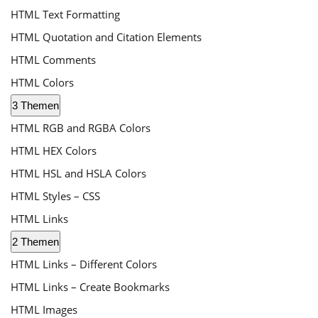
HTML Text Formatting
HTML Quotation and Citation Elements
HTML Comments
HTML Colors
Expand
HTML Colors
3 Themen
HTML RGB and RGBA Colors
HTML HEX Colors
HTML HSL and HSLA Colors
HTML Styles – CSS
HTML Links
Expand
HTML Links
2 Themen
HTML Links – Different Colors
HTML Links – Create Bookmarks
HTML Images